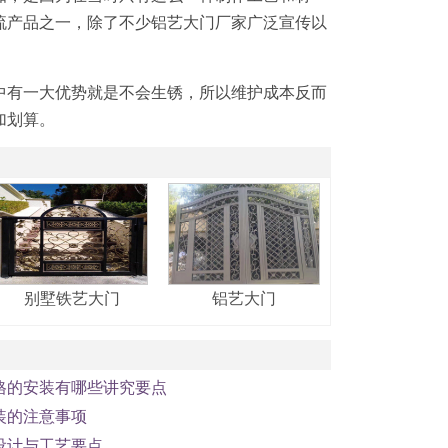
流产品之一，除了不少铝艺大门厂家广泛宣传以
有一大优势就是不会生锈，所以维护成本反而
1
2
3
加划算。
别墅铁艺大门
铝艺大门
格的安装有哪些讲究要点
装的注意事项
设计与工艺要点