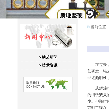
当前位置
> 铁艺新闻
在过去，铁
> 技术资讯
艺研发，
铝
经逐渐明晰
从辉煌时期
的细致繁复
少。但那时
可到了现在