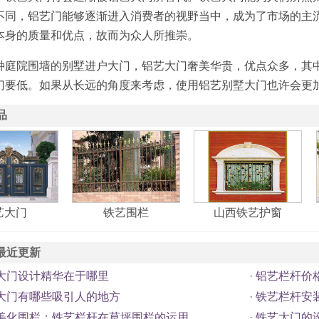
不同，铝艺门能够逐渐进入消费者的视野当中，成为了市场的主
本身的质量和优点，故而为众人所推崇。
院围墙的别墅进户大门，铝艺大门奢美华贵，优点众多，其中
门要低。如果从长远的角度来考虑，使用铝艺别墅大门也许会更
品
艺大门
铁艺围栏
山西铁艺护窗
最近更新
大门设计精华在于哪里
·
铝艺栏杆价
大门有哪些吸引人的地方
·
铁艺栏杆安
美化围栏：铁艺栏杆在草坪围栏的运用
·
铁艺大门的